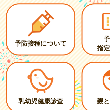
予
予防接種について
指定
乳幼児健康診査
親と