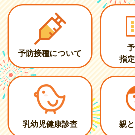
予
予防接種について
指定
乳幼児健康診査
親と