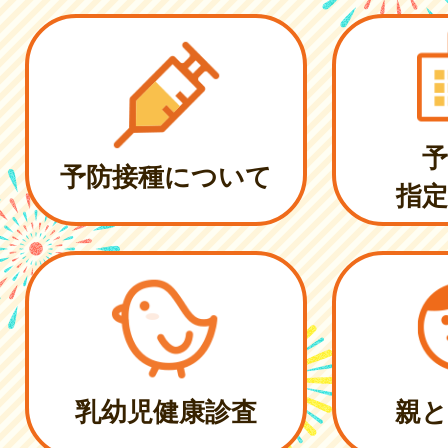
予
予防接種について
指定
乳幼児健康診査
親と