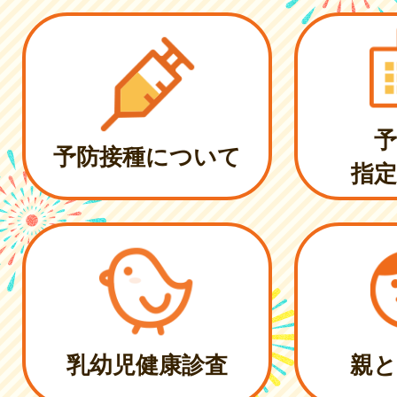
予
予防接種について
指定
乳幼児健康診査
親と