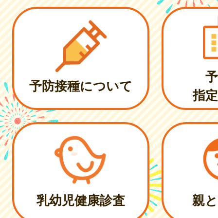
予
予防接種について
指定
乳幼児健康診査
親と