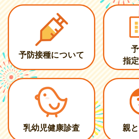
予
予防接種について
指定
乳幼児健康診査
親と