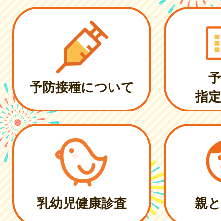
予
予防接種について
指定
乳幼児健康診査
親と