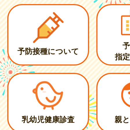
予
予防接種について
指定
乳幼児健康診査
親と