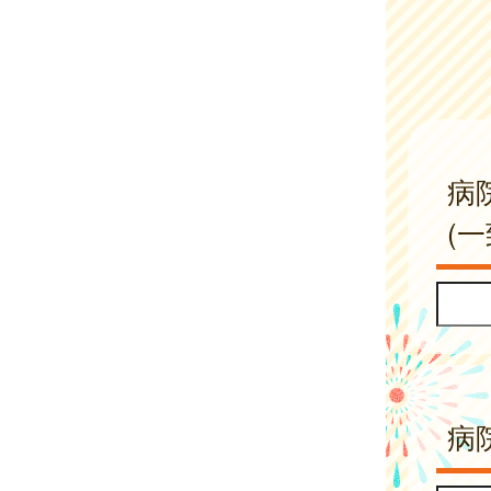
病
(
病