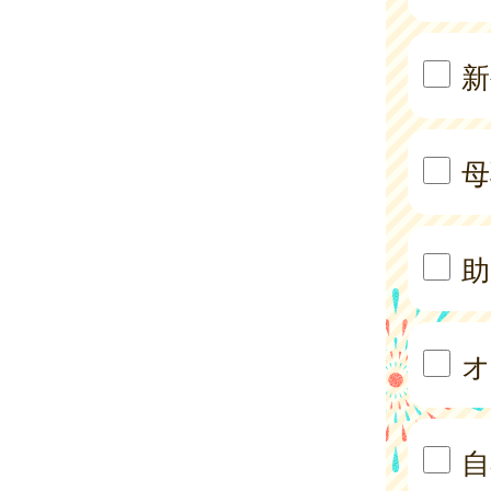
新
母
助
オ
自