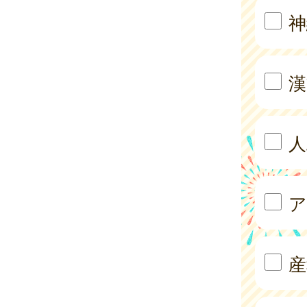
神
漢
人
ア
産