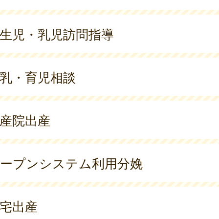
生児・乳児訪問指導
乳・育児相談
産院出産
ープンシステム利用分娩
宅出産