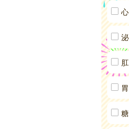
心
泌
肛
胃
糖