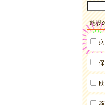
施設
病
保
助
薬