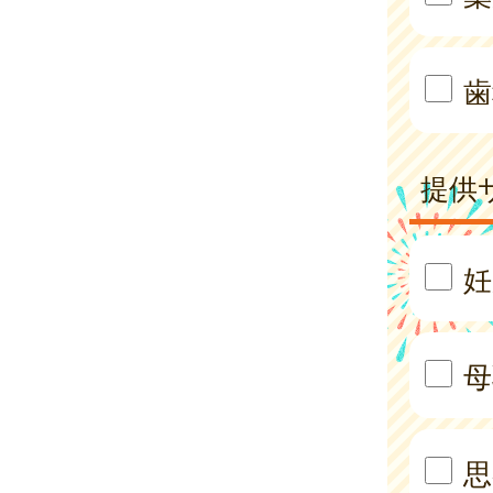
歯
提供
妊
母
思