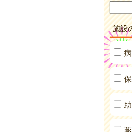
施設
病
保
助
薬