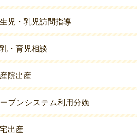
生児・乳児訪問指導
乳・育児相談
産院出産
ープンシステム利用分娩
宅出産