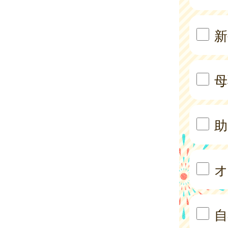
新
母
助
オ
自