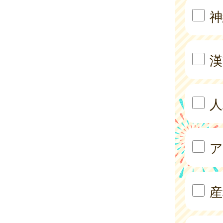
神
漢
人
ア
産