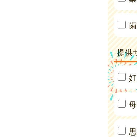
歯
提供
妊
母
思