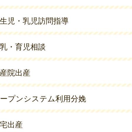
生児・乳児訪問指導
乳・育児相談
産院出産
ープンシステム利用分娩
宅出産