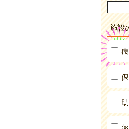
施設
病
保
助
薬