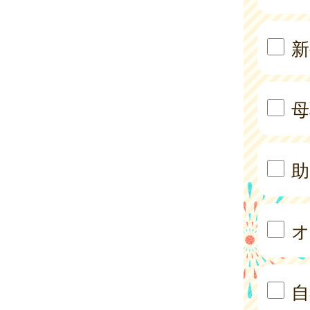
新
母
助
オ
自