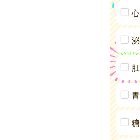
心
泌
肛
胃
糖