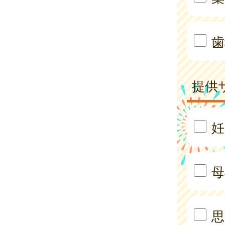
歯
提供
妊
母
思