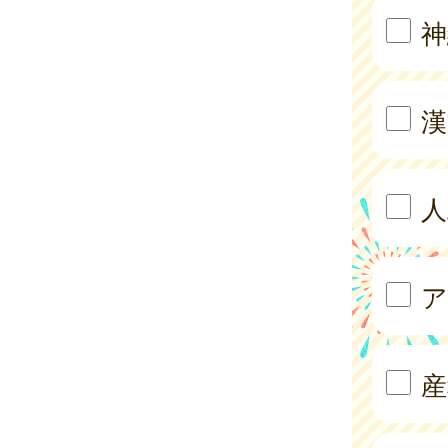
神
漢
人
ア
産