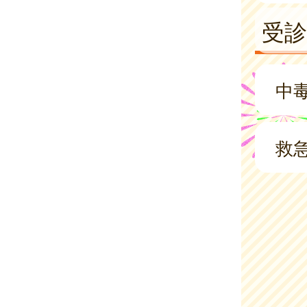
受
中毒
救