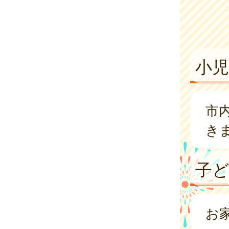
小児
市
き
子
お