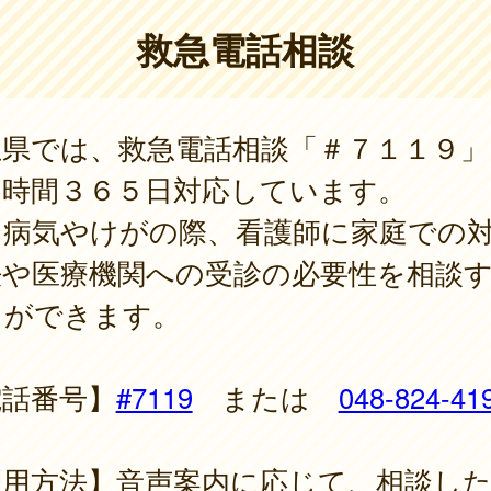
救急電話相談
玉県では、救急電話相談「＃７１１９」
４時間３６５日対応しています。
な病気やけがの際、看護師に家庭での
法や医療機関への受診の必要性を相談
とができます。
電話番号】
#7119
または
048-824-41
利用方法】音声案内に応じて、相談し