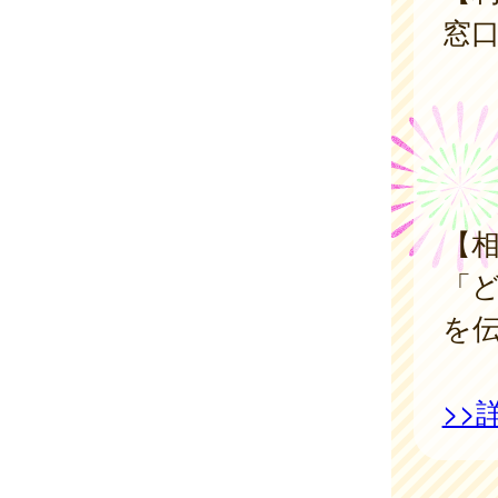
窓
①
②
③
【
「
を
>>