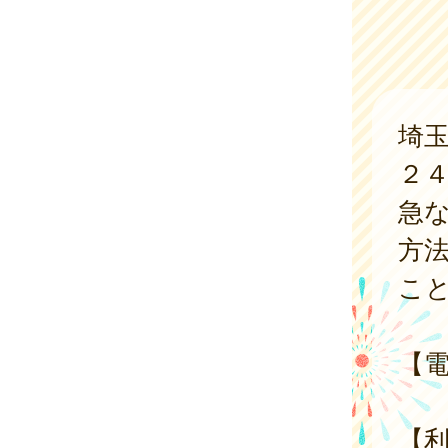
埼
２
急
方
こ
【
【