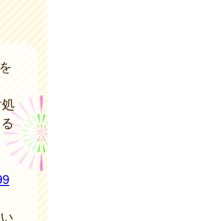
を
対処
する
99
たい