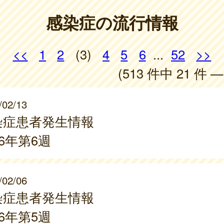
感染症の流行情報
<<
1
2
(3)
4
5
6
...
52
>>
(513 件中 21 件 —
/02/13
染症患者発生情報
26年第6週
/02/06
染症患者発生情報
26年第5週