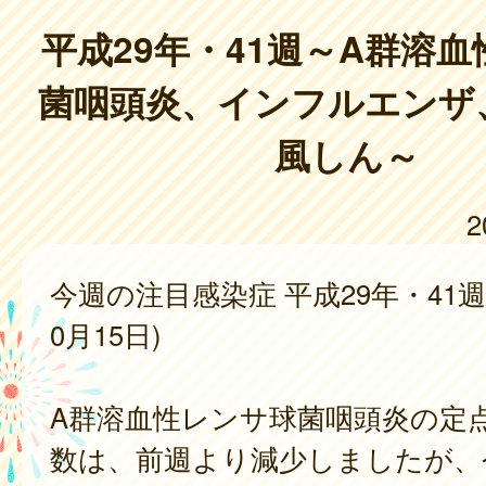
平成29年・41週～A群溶
菌咽頭炎、インフルエンザ
風しん～
2
今週の注目感染症 平成29年・41週(
0月15日)
A群溶血性レンサ球菌咽頭炎の定
数は、前週より減少しましたが、