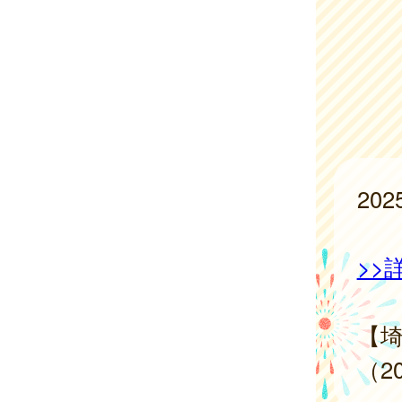
20
>>
【
（2