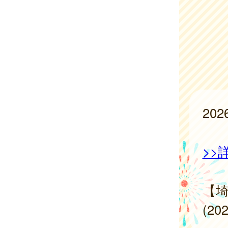
20
>>
【
(2