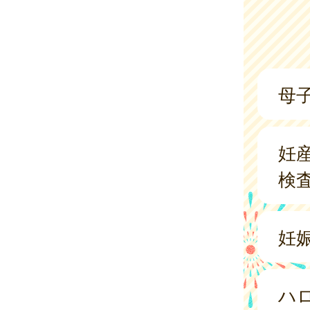
母
妊
検
妊
ハ