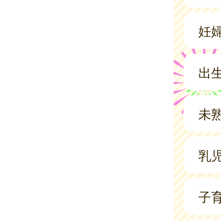
妊
出
未
乳
子