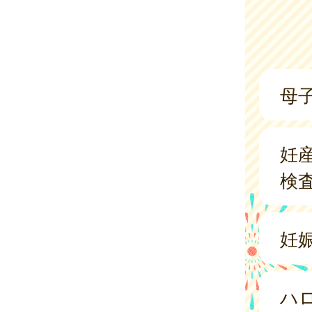
母
妊
検
妊
ハ