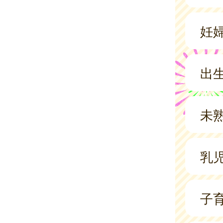
妊
出
未
乳
子