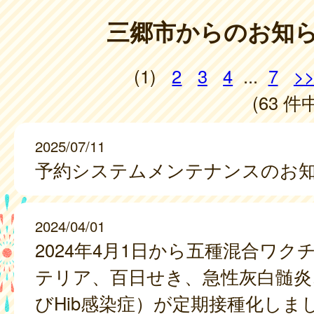
三郷市からのお知
(1)
2
3
4
...
7
>
(63 件中
2025/07/11
予約システムメンテナンスのお
2024/04/01
2024年4月1日から五種混合ワク
テリア、百日せき、急性灰白髄炎
びHib感染症）が定期接種化しま