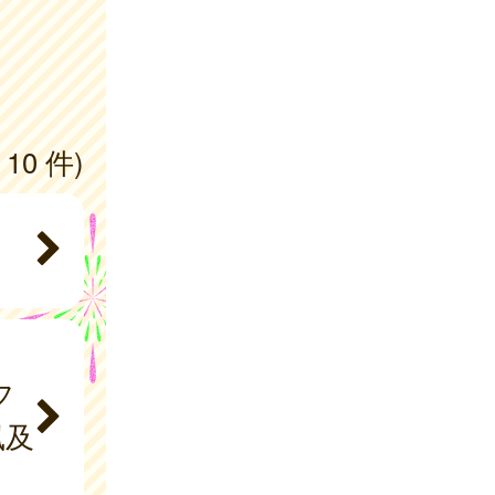
 10 件)
フ
風及