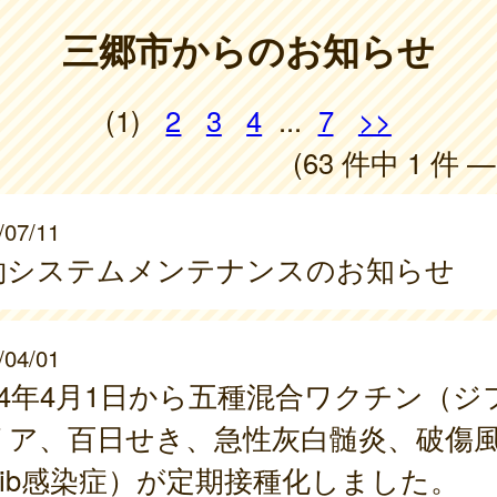
三郷市からのお知らせ
(1)
2
3
4
...
7
>>
(63 件中 1 件 —
/07/11
約システムメンテナンスのお知らせ
/04/01
024年4月1日から五種混合ワクチン（ジ
リア、百日せき、急性灰白髄炎、破傷
Hib感染症）が定期接種化しました。