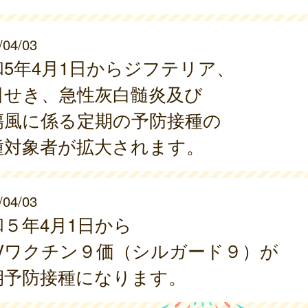
/04/03
和5年4月1日からジフテリア、
日せき、急性灰白髄炎及び
傷風に係る定期の予防接種の
種対象者が拡大されます。
/04/03
和５年4月1日から
PVワクチン９価（シルガード９）が
期予防接種になります。