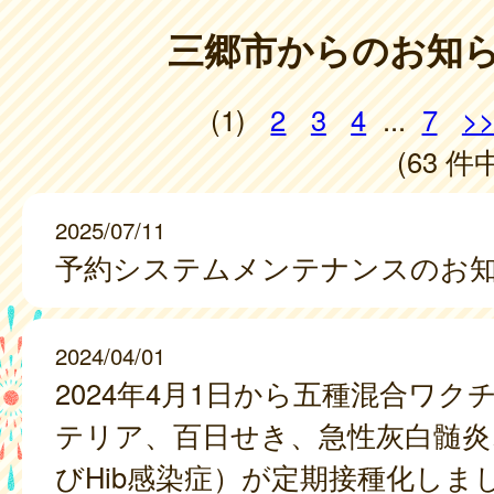
三郷市からのお知
(1)
2
3
4
...
7
>
(63 件中
2025/07/11
予約システムメンテナンスのお
2024/04/01
2024年4月1日から五種混合ワク
テリア、百日せき、急性灰白髄炎
びHib感染症）が定期接種化しま