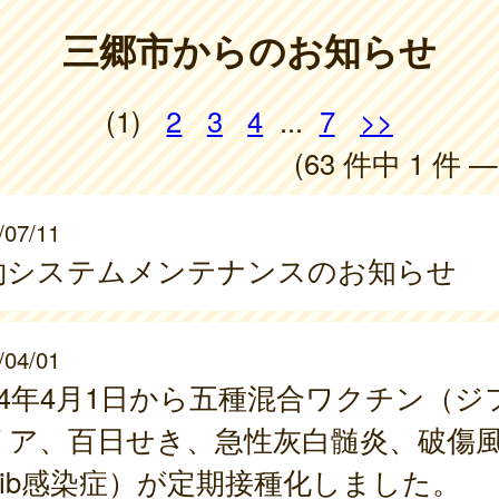
三郷市からのお知らせ
(1)
2
3
4
...
7
>>
(63 件中 1 件 —
/07/11
約システムメンテナンスのお知らせ
/04/01
024年4月1日から五種混合ワクチン（ジ
リア、百日せき、急性灰白髄炎、破傷
Hib感染症）が定期接種化しました。