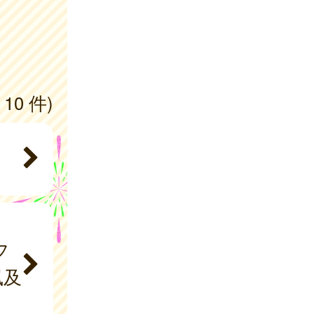
 10 件)
フ
風及