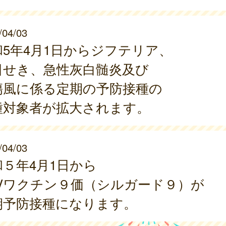
/04/03
和5年4月1日からジフテリア、
日せき、急性灰白髄炎及び
傷風に係る定期の予防接種の
種対象者が拡大されます。
/04/03
和５年4月1日から
PVワクチン９価（シルガード９）が
期予防接種になります。