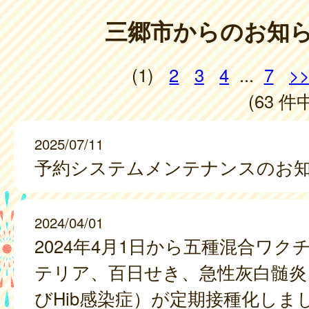
三郷市からのお知
(1)
2
3
4
...
7
>
(63 件中
2025/07/11
予約システムメンテナンスのお
2024/04/01
2024年4月1日から五種混合ワク
テリア、百日せき、急性灰白髄炎
びHib感染症）が定期接種化しま