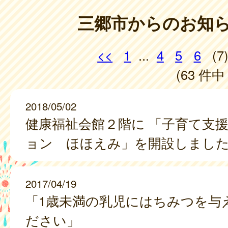
三郷市からのお知
<<
1
...
4
5
6
(7
(63 件中 
2018/05/02
健康福祉会館２階に 「子育て支
ョン ほほえみ」を開設しまし
2017/04/19
「1歳未満の乳児にはちみつを与
ださい」