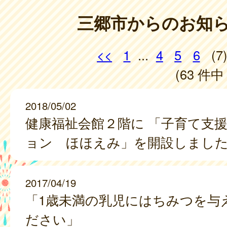
三郷市からのお知
<<
1
...
4
5
6
(7
(63 件中 
2018/05/02
健康福祉会館２階に 「子育て支
ョン ほほえみ」を開設しまし
2017/04/19
「1歳未満の乳児にはちみつを与
ださい」