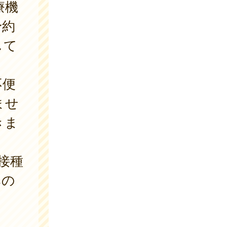
療機
予約
して
。
不便
ませ
きま
接種
みの