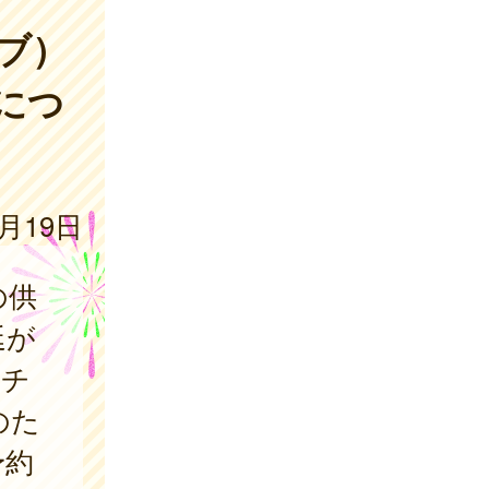
ブ）
につ
3月19日
の供
延が
クチ
のた
予約