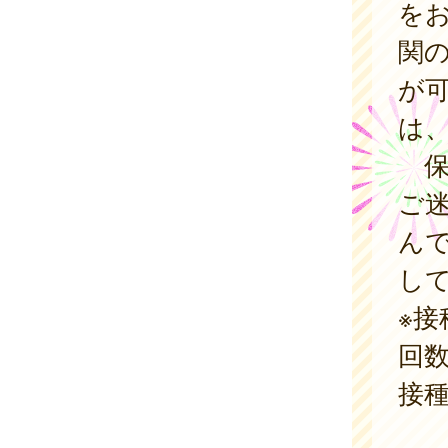
を
関
が
は
保
ご
ん
し
※
回
接