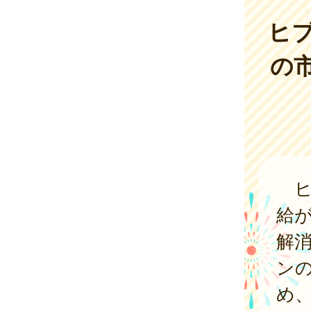
ヒ
の
ヒ
給
解
ン
め