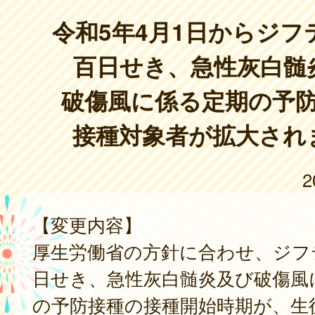
令和5年4月1日からジフ
百日せき、急性灰白髄
破傷風に係る定期の予
接種対象者が拡大され
2
【変更内容】
厚生労働省の方針に合わせ、ジフ
日せき、急性灰白髄炎及び破傷風
の予防接種の接種開始時期が、生