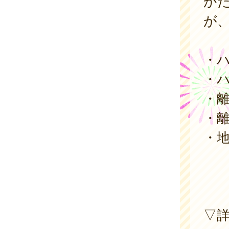
か
が
・
・
・
・
・
▽