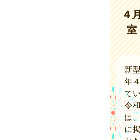
４
室
新
年
て
令
は
に