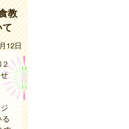
食教
いて
3月12日
和２
させ
て
ージ
いる