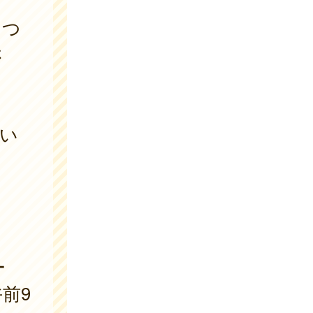
につ
さ
い
ー
午前9