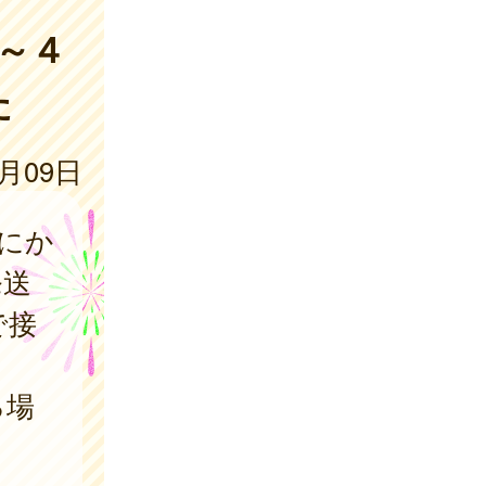
～４
た
1月09日
にか
発送
で接
る場