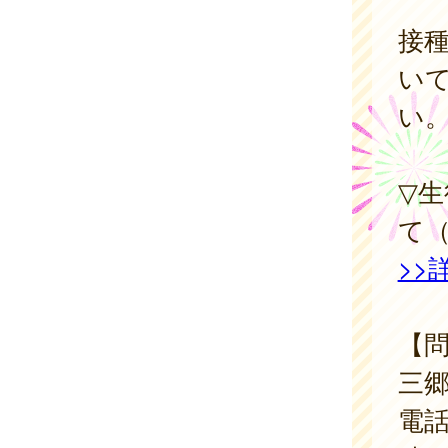
接
い
い
▽
て
>>
【
三
電話