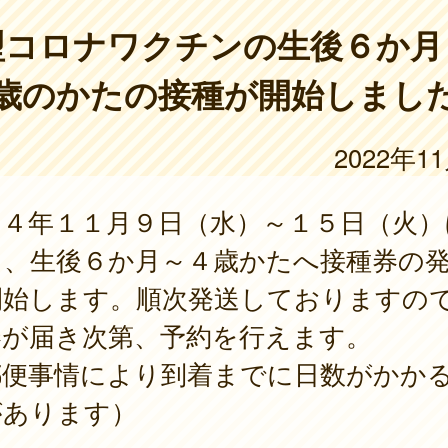
型コロナワクチンの生後６か月
歳のかたの接種が開始しまし
2022年1
和４年１１月９日（水）～１５日（火）
て、生後６か月～４歳かたへ接種券の
開始します。順次発送しておりますの
券が届き次第、予約を行えます。
郵便事情により到着までに日数がかか
があります）