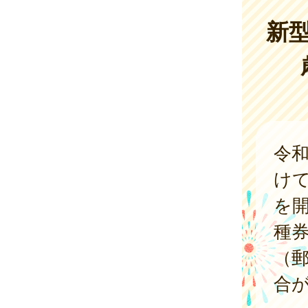
新
令
け
を
種
（
合