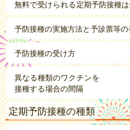
無料で受けられる定期予防接種は
予防接種の実施方法と予診票等の
予防接種の受け方
異なる種類のワクチンを
接種する場合の間隔
定期予防接種の種類