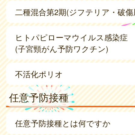
二種混合第2期(ジフテリア・破傷
ヒトパピローマウイルス感染症
(子宮頸がん予防ワクチン)
不活化ポリオ
任意予防接種
任意予防接種とは何ですか