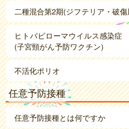
二種混合第2期(ジフテリア・破傷
ヒトパピローマウイルス感染症
(子宮頸がん予防ワクチン)
不活化ポリオ
任意予防接種
任意予防接種とは何ですか