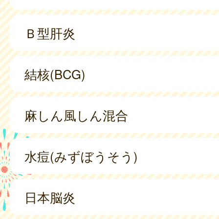
Ｂ型肝炎
結核(BCG)
麻しん風しん混合
水痘(みずぼうそう)
日本脳炎