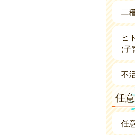
二
ヒ
(
不
任意
任