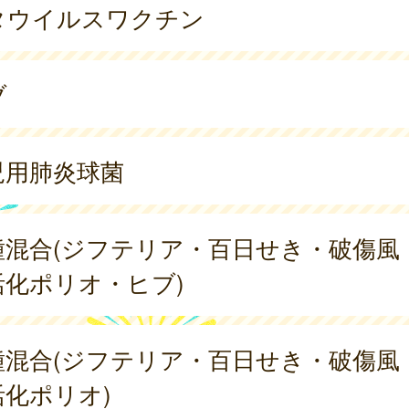
タウイルスワクチン
ブ
児用肺炎球菌
種混合(ジフテリア・百日せき・破傷風
活化ポリオ・ヒブ)
種混合(ジフテリア・百日せき・破傷風
活化ポリオ)