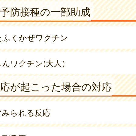
意予防接種の一部助成
たふくかぜワクチン
しんワクチン(大人）
反応が起こった場合の対応
常みられる反応