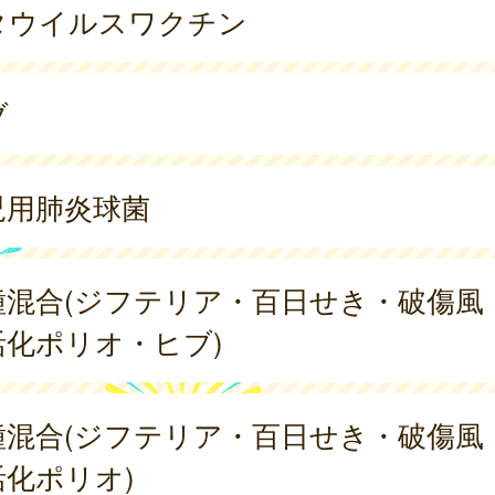
タウイルスワクチン
ブ
児用肺炎球菌
種混合(ジフテリア・百日せき・破傷風
活化ポリオ・ヒブ)
種混合(ジフテリア・百日せき・破傷風
活化ポリオ)