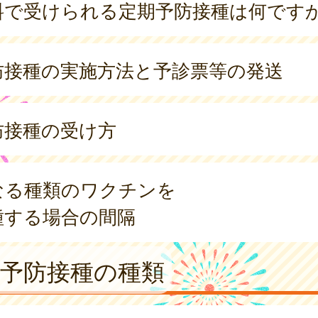
料で受けられる定期予防接種は何です
防接種の実施方法と予診票等の発送
防接種の受け方
なる種類のワクチンを
種する場合の間隔
期予防接種の種類