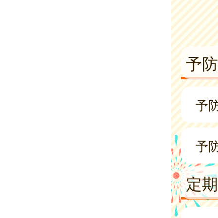
予防
予
予
定期