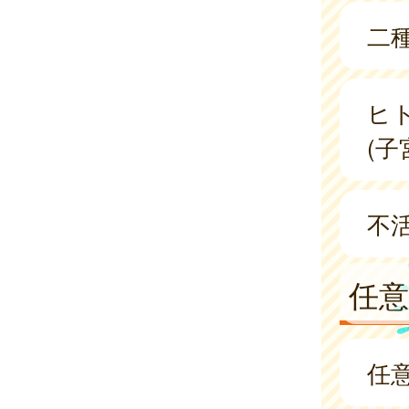
二
ヒ
(
不
任意
任