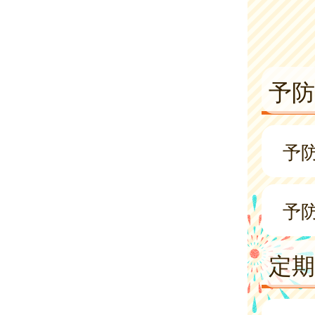
予防
予
予
定期