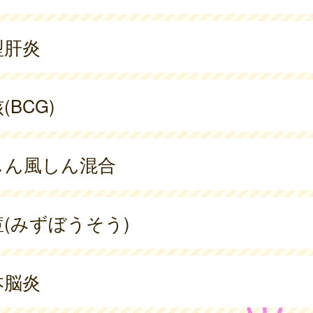
型肝炎
(BCG)
しん風しん混合
痘(みずぼうそう)
本脳炎