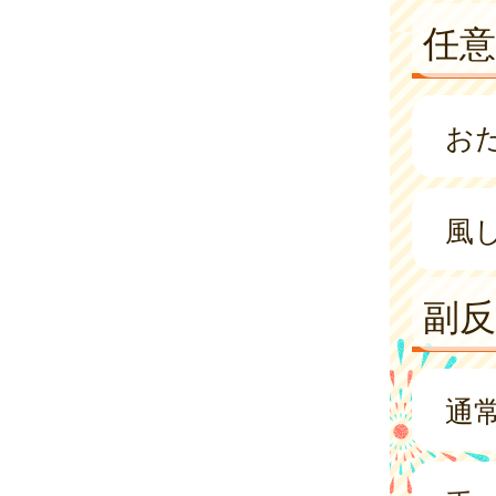
任
お
風
副
通