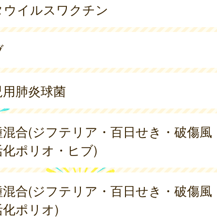
タウイルスワクチン
ブ
児用肺炎球菌
種混合(ジフテリア・百日せき・破傷風
活化ポリオ・ヒブ)
種混合(ジフテリア・百日せき・破傷風
活化ポリオ)