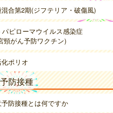
種混合第2期(ジフテリア・破傷風)
トパピローマウイルス感染症
子宮頸がん予防ワクチン)
活化ポリオ
予防接種
意予防接種とは何ですか