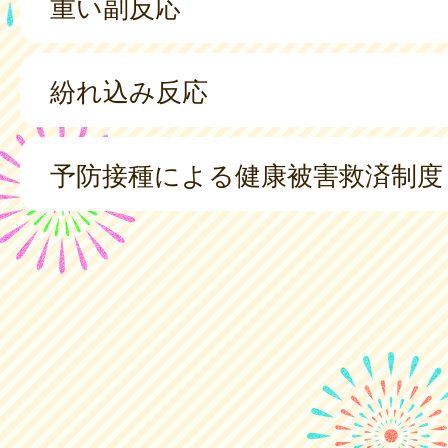
重い副反応
紛れ込み反応
予防接種による健康被害救済制度