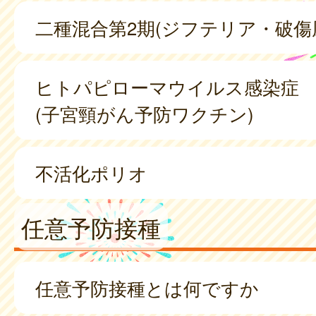
二種混合第2期(ジフテリア・破傷
ヒトパピローマウイルス感染症
(子宮頸がん予防ワクチン)
不活化ポリオ
任意予防接種
任意予防接種とは何ですか