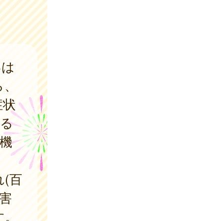
いは
ら、
症状
する
機
(百
害
す。