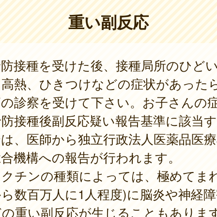
重い副反応
防接種を受けた後、接種局所のひど
、高熱、ひきつけなどの症状があった
師の診察を受けて下さい。お子さんの
予防接種後副反応疑い報告基準に該当
合は、医師から独立行政法人医薬品医療
総合機構への報告が行われます。
クチンの種類によっては、極めてまれ
ら数百万人に1人程度)に脳炎や神経障
どの重い副反応が生じることもありま