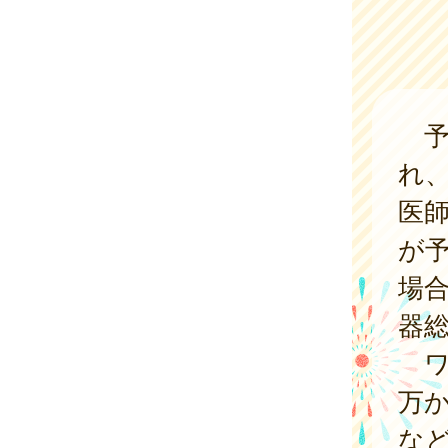
予
れ
医
が
場
器
ワ
万か
な