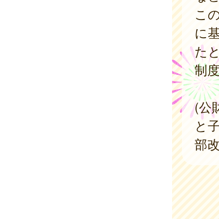
こ
に
た
制
(公
と子
部