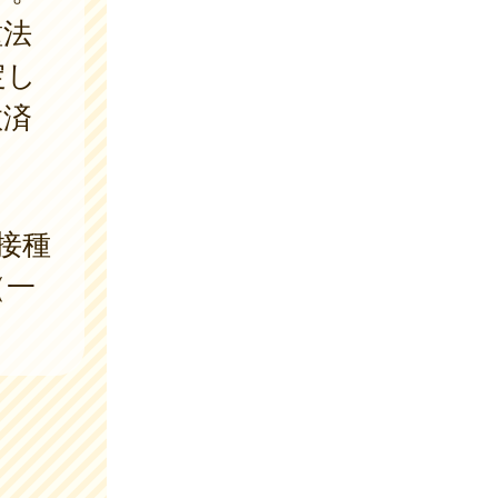
種法
定し
救済
接種
（一