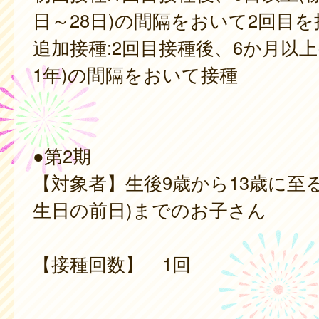
日～28日)の間隔をおいて2回目を
追加接種:2回目接種後、6か月以上
1年)の間隔をおいて接種
●第2期
【対象者】生後9歳から13歳に至る
生日の前日)までのお子さん
【接種回数】 1回