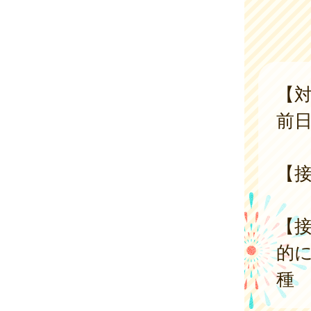
【対
前日
【接
【接
的に
種