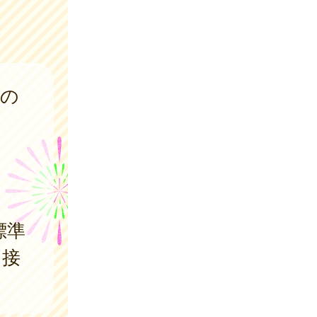
日の
標準
を接