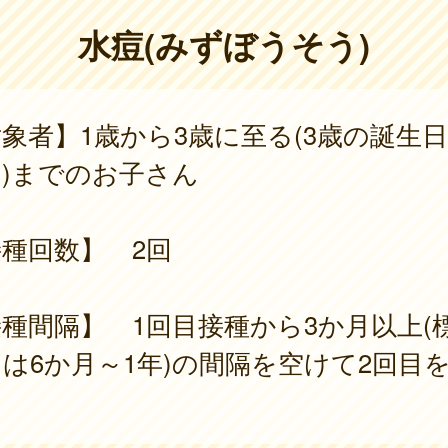
水痘(みずぼうそう)
象者】1歳から3歳に至る(3歳の誕生
)までのお子さん
種回数】 2回
種間隔】 1回目接種から3か月以上(
は6か月～1年)の間隔を空けて2回目