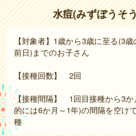
水痘(みずぼうそう
【対象者】1歳から3歳に至る(3
前日)までのお子さん
【接種回数】 2回
【接種間隔】 1回目接種から3か
的には6か月～1年)の間隔を空け
種