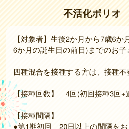
不活化ポリオ
【対象者】生後2か月から7歳6か月
6か月の誕生日の前日)までのお子
四種混合を接種する方は、接種不
【接種回数】 4回(初回接種3回+
【接種間隔】
●第1期初回 20日以上の間隔を