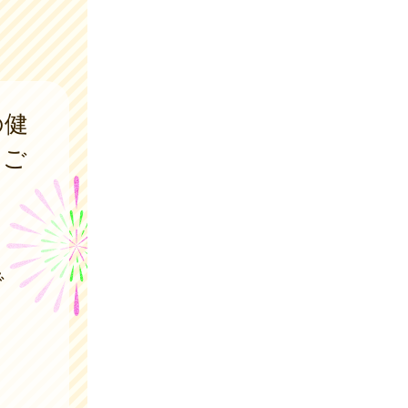
の健
をご
で