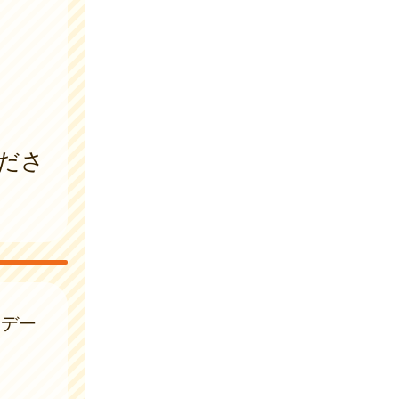
ださ
はデー