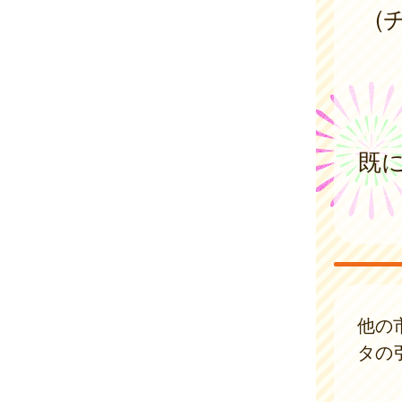
(
既
他の
タの