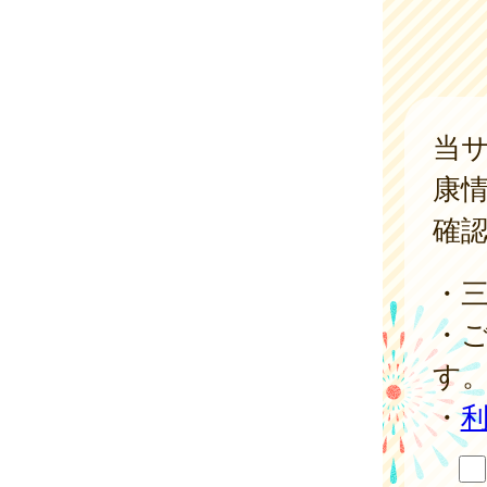
当
康
確
・
・
す
・