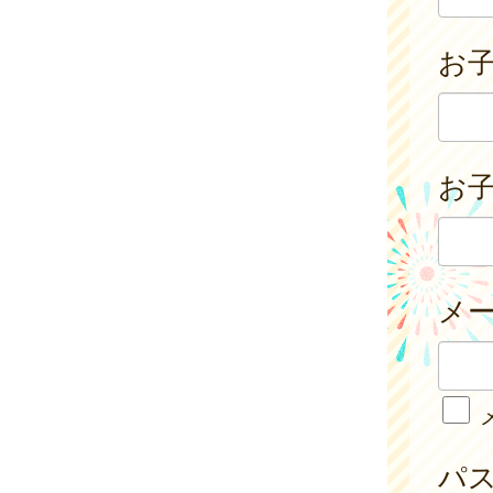
お
お子
メ
パ