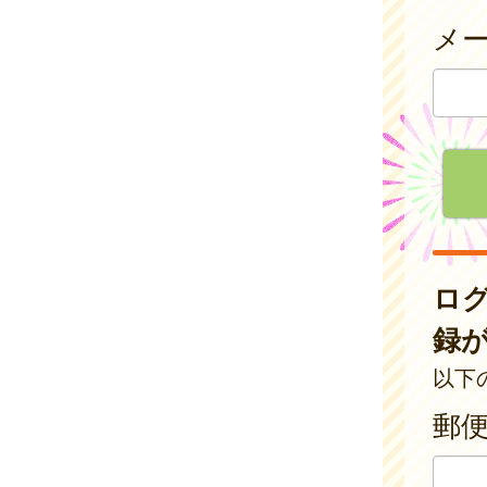
メ
ロ
録
以下
郵