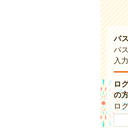
パ
パ
入
ロ
の
ログ