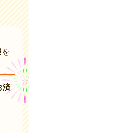
報を
お済