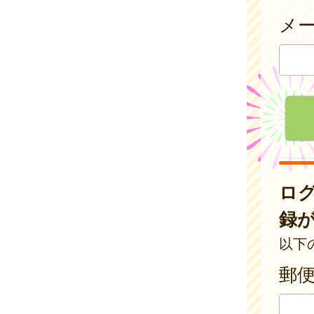
メ
ロ
録
以下
郵