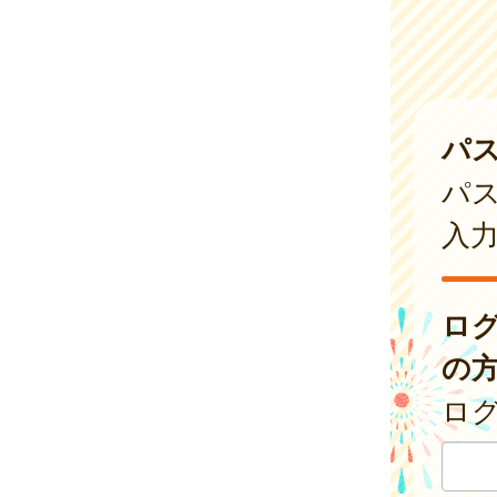
パ
パ
入
ロ
の
ログ