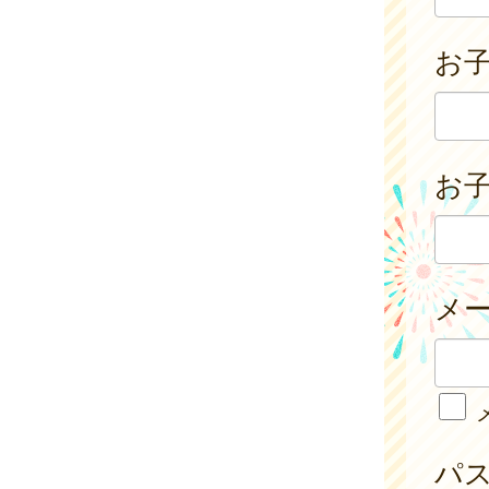
お
お子
メ
パ