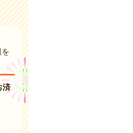
報を
お済