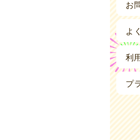
お
よ
利
プ