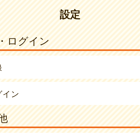
設定
・ログイン
録
グイン
他