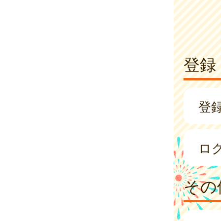
登録
登
ロ
その