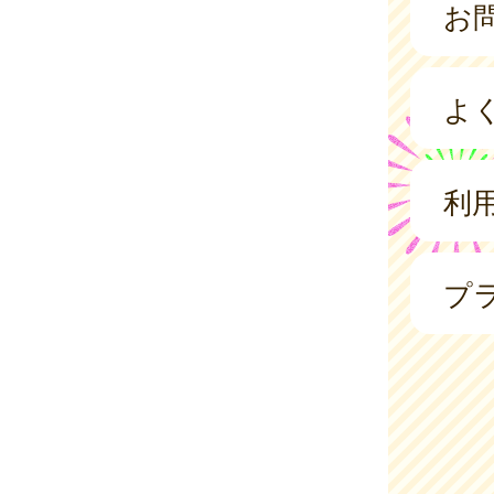
お
よ
利
プ