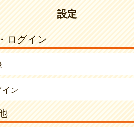
設定
・ログイン
録
グイン
他