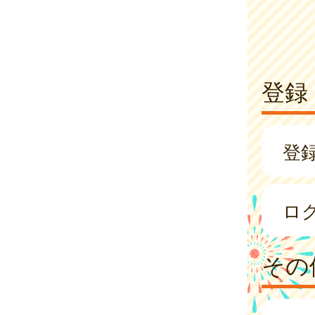
登録
登
ロ
その