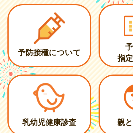
予
予防接種について
指定
乳幼児健康診査
親と