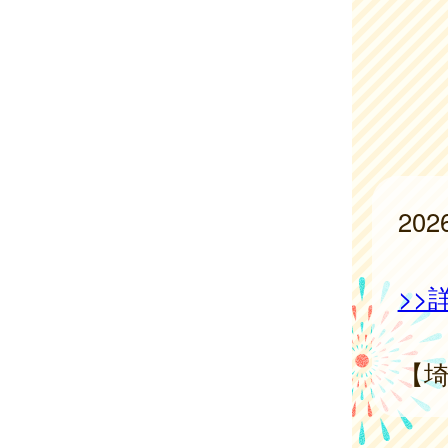
20
>>
【