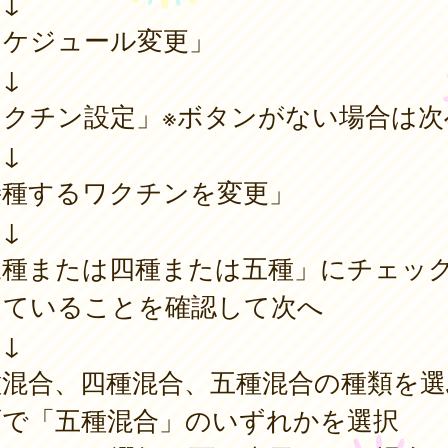
↓
スケジュール変更」
↓
ワクチン設定」※ボタンがない場合は次
↓
接種するワクチンを変更」
↓
三種または四種または五種」にチェッ
っていることを確認して次へ
↓
種混合、四種混合、五種混合の種類を選
面で「五種混合」のいずれかを選択