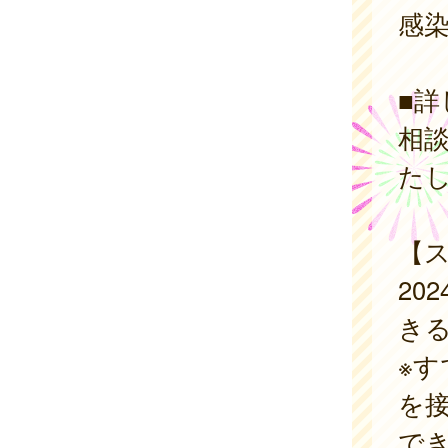
感
■
相
た
【
20
き
※
を
で