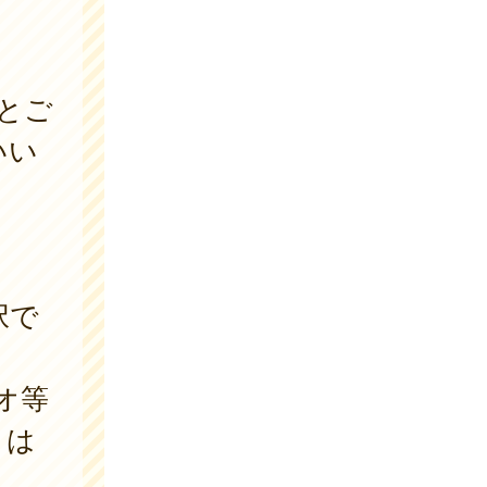
とご
いい
択で
オ等
とは
ん。