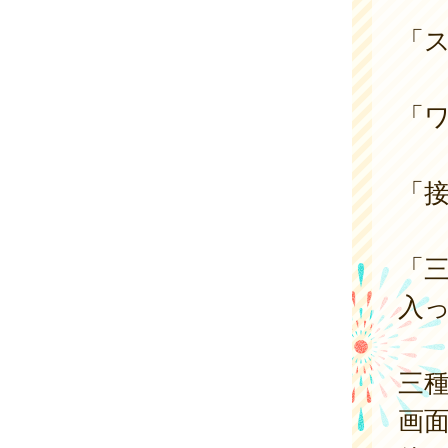
「
「
「
「
入
三
画