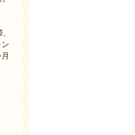
際、
チン
か月
。