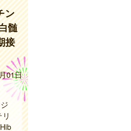
チン
白髄
期接
4月01日
ケジ
テリ
ib