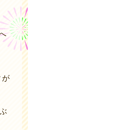
へ
クが
ぶ