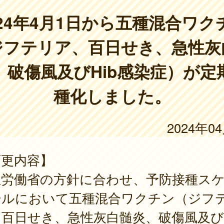
024年4月1日から五種混合ワク
ジフテリア、百日せき、急性灰
、破傷風及びHib感染症）が定
種化しました。
2024年0
変更内容】
生労働省の方針に合わせ、予防接種ス
ールにおいて五種混合ワクチン（ジフ
百日せき、急性灰白髄炎、破傷風及びH