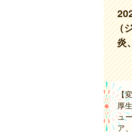
2
（
炎
【
厚
ュ
ア、