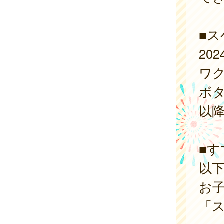
■
20
ワ
ボ
以
■
以
お
「